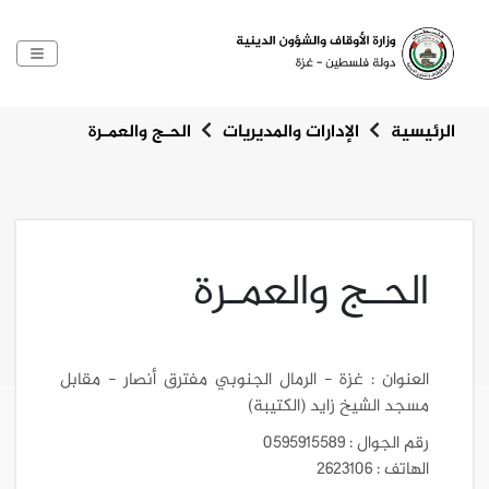
الرئيسية
الإدارات والمديريات
الحـج والعمـرة
الحـج والعمـرة
العنوان : غزة - الرمال الجنوبي مفترق أنصار - مقابل
مسجد الشيخ زايد (الكتيبة)
رقم الجوال : 0595915589
الهاتف : 2623106