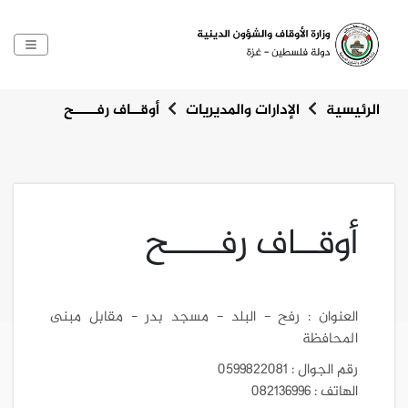
الرئيسية
الإدارات والمديريات
أوقــاف رفـــــح
أوقــاف رفـــــح
العنوان : رفح - البلد - مسجد بدر - مقابل مبنى
المحافظة
رقم الجوال : 0599822081
الهاتف : 082136996