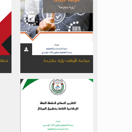
حوكمة الأوقاف-رؤية مقترحة
خطة ت