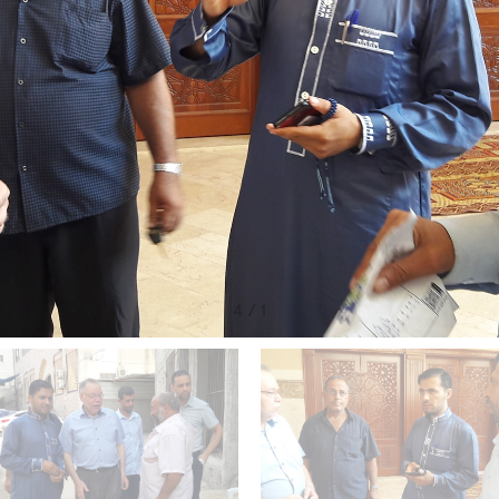
4
/
1