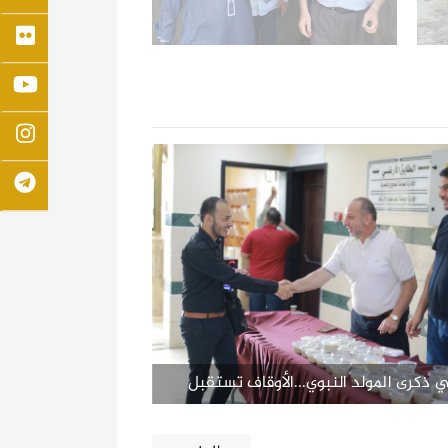
 ذكرى المولد النبوي...الأوقاف تستقبل
موظفيها بمبادرة (في حب رسول الله)