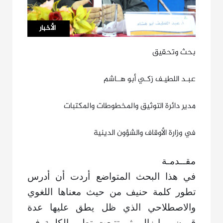
مقالات
الأخبار
بحث وتحقيق
عبـد اللطيـف زكـي أبو هــاشم
مدير دائرة التوثيق والمخطوطات والمكتبات
في وزارة الأوقاف والشؤون الدينية
مقــدمـة
في هذا البحث المتواضع أردت أن أدرس
تطور كلمة حنيف من حيث معناها اللغوي
والاصطلاحي الذي ظل يطق عليها عدة
قرون وما زال، ثم تتبعت تطور الكلمة في