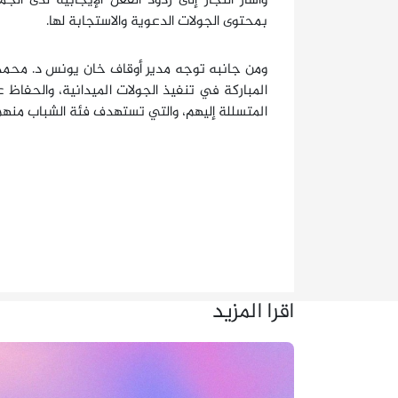
وأشار النجار إلى ردود الفعل الإيجابية لدى الج
بمحتوى الجولات الدعوية والاستجابة لها.
ومن جانبه توجه مدير أوقاف خان يونس د. محمد
المباركة في تنفيذ الجولات الميدانية، والحفاظ ع
المتسللة إليهم، والتي تستهدف فئة الشباب منهم، د
اقرا المزيد