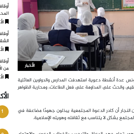
أوقا
المح
الأ
أوقاف
الشقي
الأ
أوقاف
الأخبار
من ال
الأ
ونس عدة أنشطة دعوية استهدفت المدارس والدواوين العائلية
القيم، والحث على المداومة على فعل الطاعات، ومحاربة الظواهر
الأك
ن النجار أن كادر الدعوة المجتمعية يبذلون جهودًا مضاعفة في
1
 المجتمع بشكل لا يتناسب مع ثقافته وهويته الإسلامية.